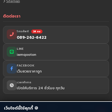
Sitemap
ติดต่อเรา
โทรศัพท์
24 ชม
089-262-6422
LINE
iamqooton
FACEBOOK
เว็บสวยราคาถูก
เวลาทำการ
เปิดให้บริการ 24 ชั่วโมง ทุกวัน
7
500
4,716
ออนไลน์ขณะนี้
วันนี้
สัปดาห์นี้
คน
ครั้ง
ครั้ง
เว็บไซต์นี้ใช้คุกกี้ 🍪