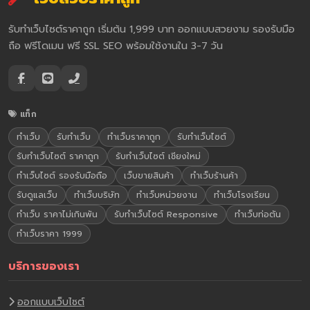
รับทำเว็บไซต์ราคาถูก เริ่มต้น 1,999 บาท ออกแบบสวยงาม รองรับมือ
ถือ ฟรีโดเมน ฟรี SSL SEO พร้อมใช้งานใน 3-7 วัน
แท็ก
ทำเว็บ
รับทำเว็บ
ทำเว็บราคาถูก
รับทำเว็บไซต์
รับทำเว็บไซต์ ราคาถูก
รับทำเว็บไซต์ เชียงใหม่
ทำเว็บไซต์ รองรับมือถือ
เว็บขายสินค้า
ทำเว็บร้านค้า
รับดูแลเว็บ
ทำเว็บบริษัท
ทำเว็บหน่วยงาน
ทำเว็บโรงเรียน
ทำเว็บ ราคาไม่เกินพัน
รับทำเว็บไซต์ Responsive
ทำเว็บท่อตัน
ทำเว็บราคา 1999
บริการของเรา
ออกแบบเว็บไซต์