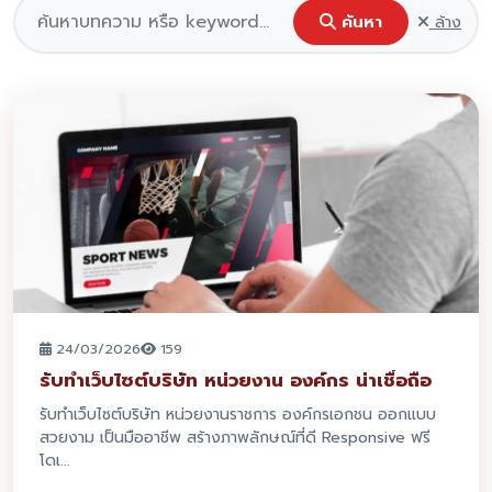
ค้นหา
ล้าง
24/03/2026
159
รับทำเว็บไซต์บริษัท หน่วยงาน องค์กร น่าเชื่อถือ
รับทำเว็บไซต์บริษัท หน่วยงานราชการ องค์กรเอกชน ออกแบบ
สวยงาม เป็นมืออาชีพ สร้างภาพลักษณ์ที่ดี Responsive ฟรี
โดเ...